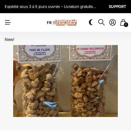
Expédié sous 3 à 5 jours ouvrés – Livraison gratuite à partir de 59€ d’achat en France métropolitaine (pour les particuliers).
SUPPORT
FR
(EUR €)
0
New!