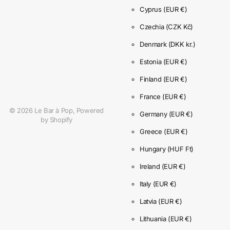
Cyprus
(EUR €)
Czechia
(CZK Kč)
Denmark
(DKK kr.)
Estonia
(EUR €)
Finland
(EUR €)
France
(EUR €)
©
2026
Le Bar à Pop,
Powered
Germany
(EUR €)
by Shopify
Greece
(EUR €)
Hungary
(HUF Ft)
Ireland
(EUR €)
Italy
(EUR €)
Latvia
(EUR €)
Lithuania
(EUR €)