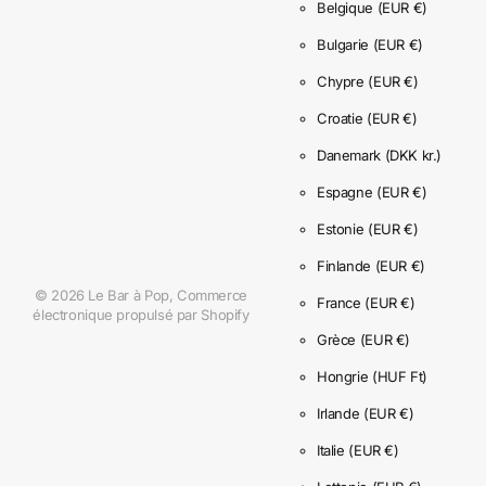
Belgique
(EUR €)
Bulgarie
(EUR €)
Chypre
(EUR €)
Croatie
(EUR €)
Danemark
(DKK kr.)
Espagne
(EUR €)
Estonie
(EUR €)
Finlande
(EUR €)
©
2026
Le Bar à Pop,
Commerce
France
(EUR €)
électronique propulsé par Shopify
Grèce
(EUR €)
Hongrie
(HUF Ft)
Irlande
(EUR €)
Italie
(EUR €)