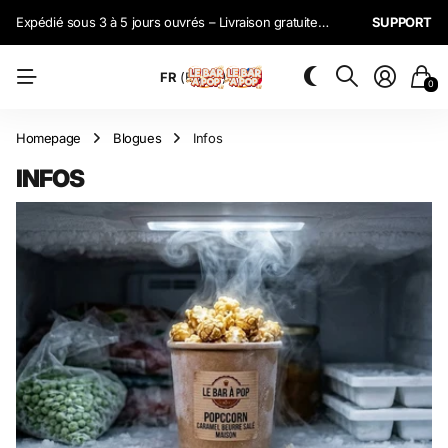
Fabrication artisanale en Anjou
SUPPORT
FR
(EUR €)
0
Homepage
Blogues
Infos
INFOS