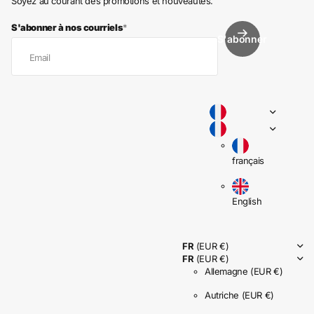
Soyez au courant des promotions et nouveautés.
S'abonner à nos courriels
*
S'abonner
français
English
FR
(EUR €)
FR
(EUR €)
Allemagne
(EUR €)
Autriche
(EUR €)