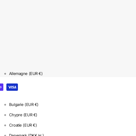
Allemagne
(EUR €)
Autriche
(EUR €)
Belgique
(EUR €)
Bulgarie
(EUR €)
Chypre
(EUR €)
Croatie
(EUR €)
Danemark
(DKK kr.)