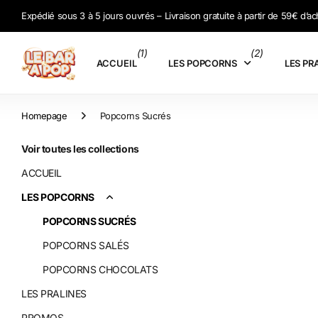
Expédié sous 3 à 5 jours ouvrés – Livraison gratuite à partir de 59€ d’ac
(1)
(2)
ACCUEIL
LES POPCORNS
LES PR
Homepage
Popcorns Sucrés
Voir toutes les collections
ACCUEIL
LES POPCORNS
POPCORNS SUCRÉS
POPCORNS SALÉS
POPCORNS CHOCOLATS
LES PRALINES
PROMOS