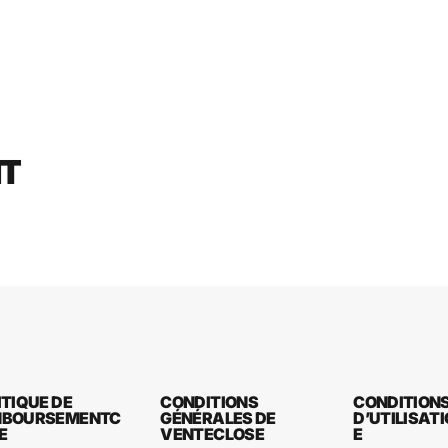
NT
ITIQUE DE
CONDITIONS
CONDITION
MBOURSEMENT
C
GÉNÉRALES DE
D’UTILISAT
E
VENTE
CLOSE
E