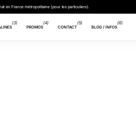
hat en France métropolitaine (pour les particuliers).
(3)
(4)
(5)
(6)
ALINES
PROMOS
CONTACT
BLOG / INFOS