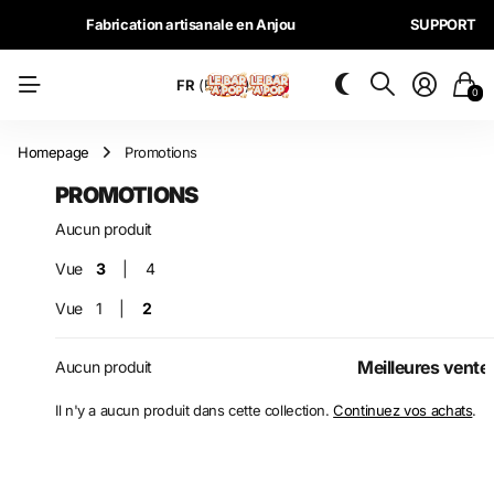
Fabrication artisanale en Anjou
SUPPORT
FR
(EUR €)
0
Homepage
Promotions
PROMOTIONS
Aucun produit
Vue
3
4
Vue
1
2
Aucun produit
Il n'y a aucun produit dans cette collection.
Continuez vos achats
.