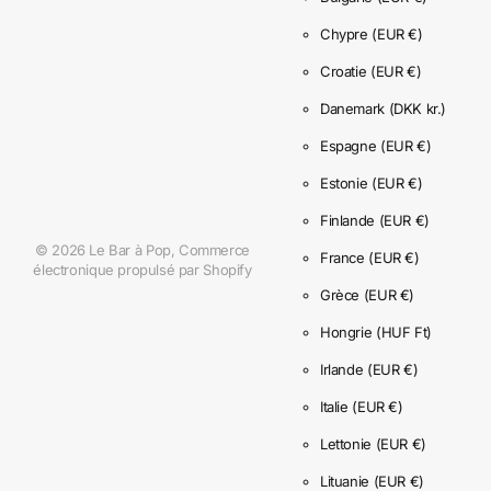
Chypre
(EUR €)
Croatie
(EUR €)
Danemark
(DKK kr.)
Espagne
(EUR €)
Estonie
(EUR €)
Finlande
(EUR €)
©
2026
Le Bar à Pop,
Commerce
France
(EUR €)
électronique propulsé par Shopify
Grèce
(EUR €)
Hongrie
(HUF Ft)
Irlande
(EUR €)
Italie
(EUR €)
Lettonie
(EUR €)
Lituanie
(EUR €)